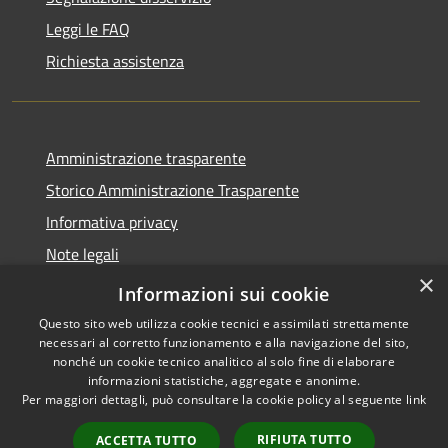
Leggi le FAQ
Richiesta assistenza
Amministrazione trasparente
Storico Amministrazione Trasparente
Informativa privacy
Note legali
×
Dichiarazione di accessibilità
Informazioni sui cookie
Questo sito web utilizza cookie tecnici e assimilati strettamente
necessari al corretto funzionamento e alla navigazione del sito,
nonché un cookie tecnico analitico al solo fine di elaborare
informazioni statistiche, aggregate e anonime.
RSS
Copyright © 2026 • Comune di
Per maggiori dettagli, può consultare la cookie policy al seguente
link
Accessibilità
Castellalto • Powered by
Privacy
Municipium
Accesso
•
RIFIUTA TUTTO
ACCETTA TUTTO