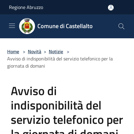
Salta al contenuto principale
Regione Abruzzo
Comune di Castellalto
Home
>
Novità
>
Notizie
>
Avviso di indisponibilità del servizio telefonico per la
giornata di domani
Avviso di
indisponibilità del
servizio telefonico per
la giornata di domani