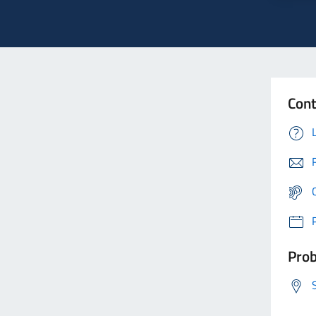
Cont
Prob