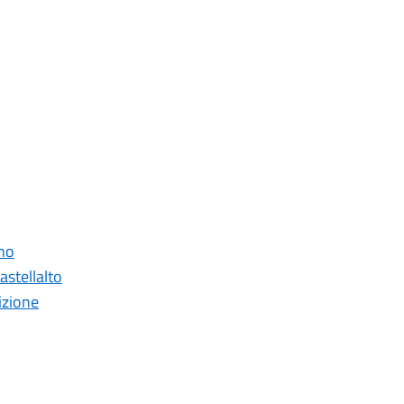
ano
astellalto
izione