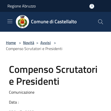
Salta al contenuto principale
Regione Abruzzo
Comune di Castellalto
Home
>
Novità
>
Avvisi
>
Compenso Scrutatori e Presidenti
Compenso Scrutatori
e Presidenti
Comunicazione
Data :