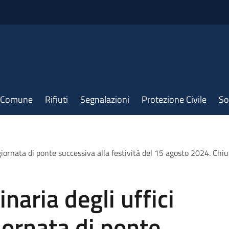
il Comune
Rifiuti
Segnalazioni
Protezione Civile
So
 giornata di ponte successiva alla festività del 15 agosto 2024. Ch
naria degli uffici
iornata di ponte