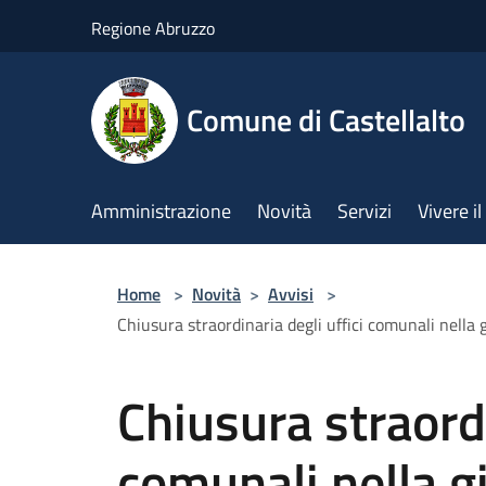
Salta al contenuto principale
Regione Abruzzo
Comune di Castellalto
Amministrazione
Novità
Servizi
Vivere 
Home
>
Novità
>
Avvisi
>
Chiusura straordinaria degli uffici comunali nella
Chiusura straordi
comunali nella g