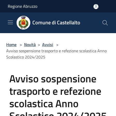
Salta al contenuto principale
Regione Abruzzo
Comune di Castellalto
Home
>
Novità
>
Avvisi
>
Avviso sospensione trasporto e refezione scolastica Anno
Scolastico 2024/2025
Avviso sospensione
trasporto e refezione
scolastica Anno
Scolastico 2024/2025