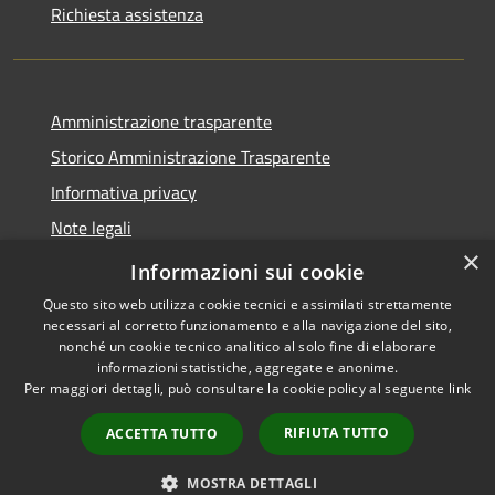
Richiesta assistenza
Amministrazione trasparente
Storico Amministrazione Trasparente
Informativa privacy
Note legali
×
Dichiarazione di accessibilità
Informazioni sui cookie
Questo sito web utilizza cookie tecnici e assimilati strettamente
necessari al corretto funzionamento e alla navigazione del sito,
nonché un cookie tecnico analitico al solo fine di elaborare
informazioni statistiche, aggregate e anonime.
RSS
Copyright © 2026 • Comune di
Per maggiori dettagli, può consultare la cookie policy al seguente
link
Accessibilità
Castellalto • Powered by
Privacy
Municipium
Accesso
•
RIFIUTA TUTTO
ACCETTA TUTTO
Cookie
redazione
Mappa del sito
MOSTRA DETTAGLI