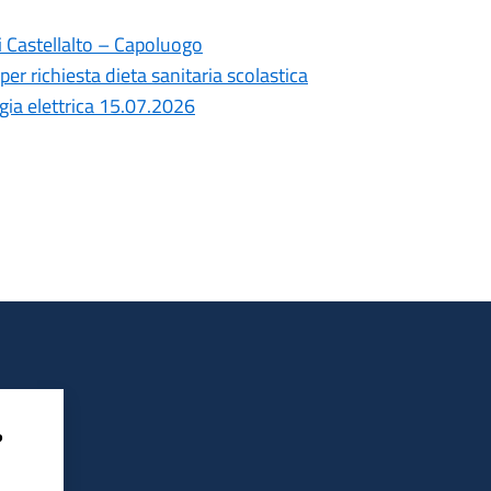
i Castellalto – Capoluogo
per richiesta dieta sanitaria scolastica
gia elettrica 15.07.2026
?