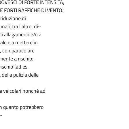
VESCI DI FORTE INTENSITÀ,
 FORTI RAFFICHE DI VENTO.”
 riduzione di
nali, tra l’altro, di:-
di allagamenti e/o a
iale e a mettere in
 con particolare
almente a rischio;-
rischio (ad es.
della pulizia delle
 e veicolari nonché ad
 in quanto potrebbero
ati;-