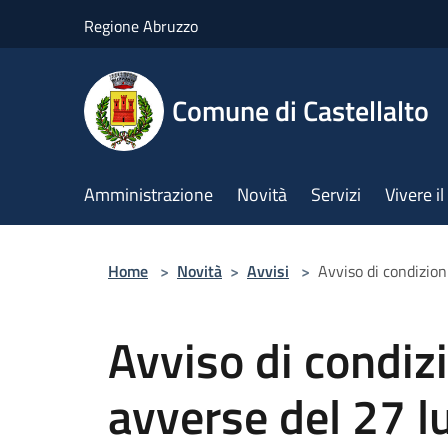
Salta al contenuto principale
Regione Abruzzo
Comune di Castellalto
Amministrazione
Novità
Servizi
Vivere 
Home
>
Novità
>
Avvisi
>
Avviso di condizio
Avviso di condiz
avverse del 27 l