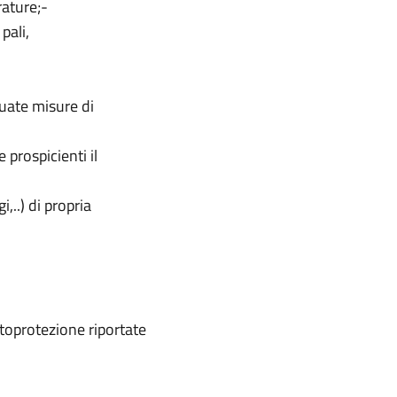
berature;-
 pali,
;-
guate misure di
 prospicienti il
,..) di propria
toprotezione riportate