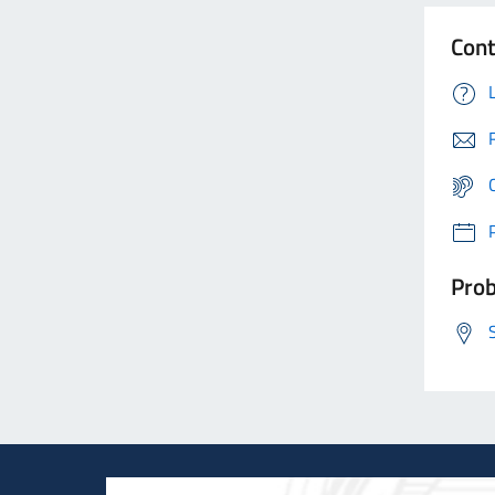
Cont
Prob