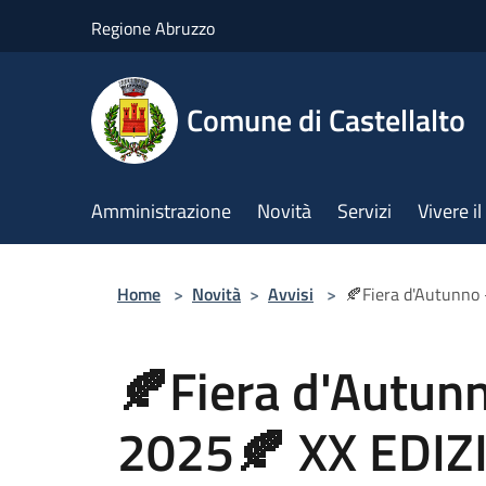
Salta al contenuto principale
Regione Abruzzo
Comune di Castellalto
Amministrazione
Novità
Servizi
Vivere 
Home
>
Novità
>
Avvisi
>
🍂Fiera d'Autunno
🍂Fiera d'Autunn
2025🍂 XX EDIZ