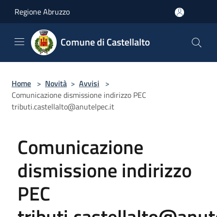
Salta al contenuto principale
Regione Abruzzo
Comune di Castellalto
Home
>
Novità
>
Avvisi
>
Comunicazione dismissione indirizzo PEC
tributi.castellalto@anutelpec.it
Comunicazione
dismissione indirizzo
PEC
tributi.castellalto@anut