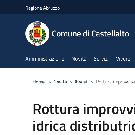
Salta al contenuto principale
Regione Abruzzo
Comune di Castellalto
Amministrazione
Novità
Servizi
Vivere 
Home
>
Novità
>
Avvisi
>
Rottura improvvisa 
Rottura improvvi
idrica distributr