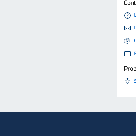
Cont
Prob