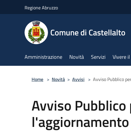
Salta al contenuto principale
Regione Abruzzo
Comune di Castellalto
Amministrazione
Novità
Servizi
Vivere 
Home
>
Novità
>
Avvisi
>
Avviso Pubblico per
Avviso Pubblico 
l'aggiornamento 