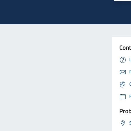
Cont
Prob