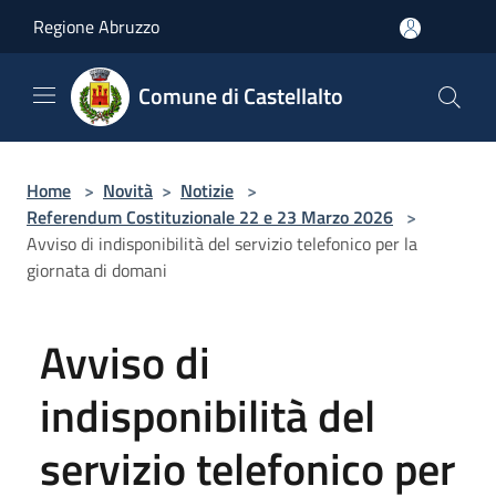
Salta al contenuto principale
Regione Abruzzo
Comune di Castellalto
Home
>
Novità
>
Notizie
>
Referendum Costituzionale 22 e 23 Marzo 2026
>
Avviso di indisponibilità del servizio telefonico per la
giornata di domani
Avviso di
indisponibilità del
servizio telefonico per