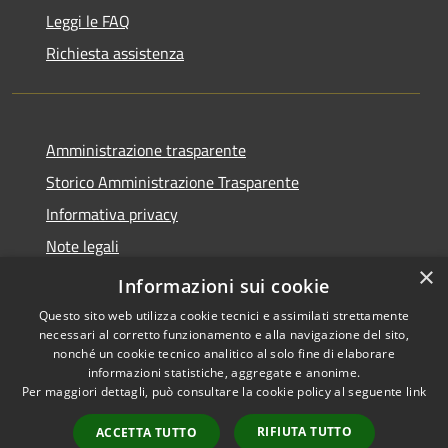
Leggi le FAQ
Richiesta assistenza
Amministrazione trasparente
Storico Amministrazione Trasparente
Informativa privacy
Note legali
×
Dichiarazione di accessibilità
Informazioni sui cookie
Questo sito web utilizza cookie tecnici e assimilati strettamente
necessari al corretto funzionamento e alla navigazione del sito,
nonché un cookie tecnico analitico al solo fine di elaborare
informazioni statistiche, aggregate e anonime.
RSS
Copyright © 2026 • Comune di
Per maggiori dettagli, può consultare la cookie policy al seguente
link
Accessibilità
Castellalto • Powered by
Privacy
Municipium
Accesso
•
RIFIUTA TUTTO
ACCETTA TUTTO