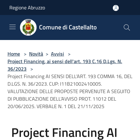
Salta al contenuto principale
Regione Abruzzo
Comune di Castellalto
Home
>
Novità
>
Avvisi
>
Project Financing, ai sensi dell'art. 193 C.16 D.Lgs. N.
36/2023
>
Project Financing AI SENSI DELL’ART. 193 COMMA 16, DEL
D.LGS. N. 36/2023. CUP: I11B21002410005.
VALUTAZIONE DELLE PROPOSTE PERVENUTE A SEGUITO
DI PUBBLICAZIONE DELL’AVVISO PROT. 11012 DEL
20/06/2025. VERBALE N. 1 DEL 21/11/2025
Project Financing AI