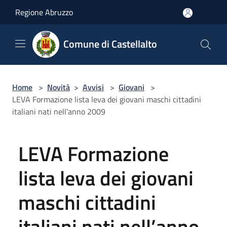
Salta al contenuto principale
Regione Abruzzo
Comune di Castellalto
Home
>
Novità
>
Avvisi
>
Giovani
>
LEVA Formazione lista leva dei giovani maschi cittadini
italiani nati nell’anno 2009
LEVA Formazione
lista leva dei giovani
maschi cittadini
italiani nati nell’anno