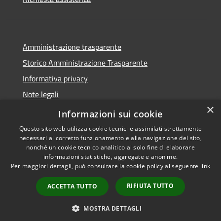
Amministrazione trasparente
Storico Amministrazione Trasparente
Informativa privacy
Note legali
×
Dichiarazione di accessibilità
Informazioni sui cookie
Questo sito web utilizza cookie tecnici e assimilati strettamente
necessari al corretto funzionamento e alla navigazione del sito,
nonché un cookie tecnico analitico al solo fine di elaborare
informazioni statistiche, aggregate e anonime.
RSS
Copyright © 2026 • Comune di
Per maggiori dettagli, può consultare la cookie policy al seguente
link
Accessibilità
Castellalto • Powered by
Privacy
Municipium
Accesso
•
RIFIUTA TUTTO
ACCETTA TUTTO
Cookie
redazione
Mappa del sito
MOSTRA DETTAGLI