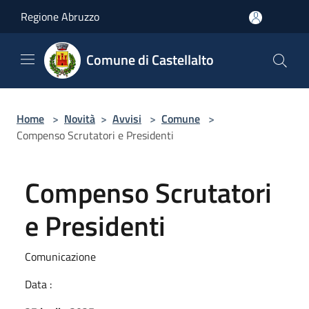
Salta al contenuto principale
Regione Abruzzo
Comune di Castellalto
Home
>
Novità
>
Avvisi
>
Comune
>
Compenso Scrutatori e Presidenti
Compenso Scrutatori
e Presidenti
Comunicazione
Data :