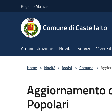
Salta al contenuto principale
Regione Abruzzo
Comune di Castellalto
Amministrazione
Novità
Servizi
Vivere 
Home
>
Novità
>
Avvisi
>
Comune
>
Aggior
Aggiornamento de
Popolari