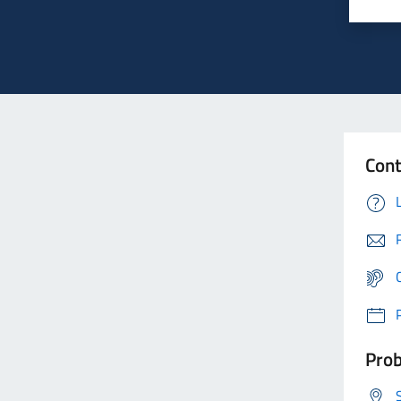
Cont
Prob