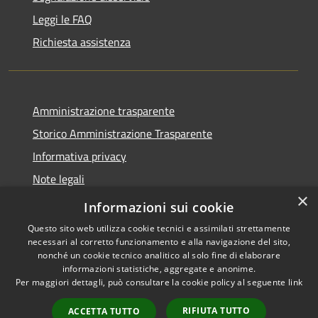
Leggi le FAQ
Richiesta assistenza
Amministrazione trasparente
Storico Amministrazione Trasparente
Informativa privacy
Note legali
×
Dichiarazione di accessibilità
Informazioni sui cookie
Questo sito web utilizza cookie tecnici e assimilati strettamente
necessari al corretto funzionamento e alla navigazione del sito,
nonché un cookie tecnico analitico al solo fine di elaborare
informazioni statistiche, aggregate e anonime.
RSS
Copyright © 2026 • Comune di
Per maggiori dettagli, può consultare la cookie policy al seguente
link
Accessibilità
Castellalto • Powered by
Privacy
Municipium
Accesso
•
RIFIUTA TUTTO
ACCETTA TUTTO