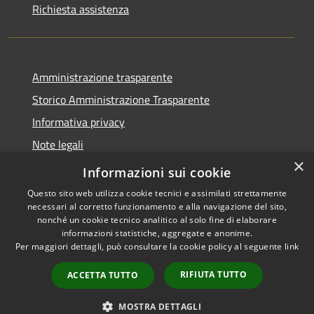
Richiesta assistenza
Amministrazione trasparente
Storico Amministrazione Trasparente
Informativa privacy
Note legali
×
Dichiarazione di accessibilità
Informazioni sui cookie
Questo sito web utilizza cookie tecnici e assimilati strettamente
necessari al corretto funzionamento e alla navigazione del sito,
nonché un cookie tecnico analitico al solo fine di elaborare
informazioni statistiche, aggregate e anonime.
RSS
Copyright © 2026 • Comune di
Per maggiori dettagli, può consultare la cookie policy al seguente
link
Accessibilità
Castellalto • Powered by
Privacy
Municipium
Accesso
•
RIFIUTA TUTTO
ACCETTA TUTTO
Cookie
redazione
Mappa del sito
MOSTRA DETTAGLI